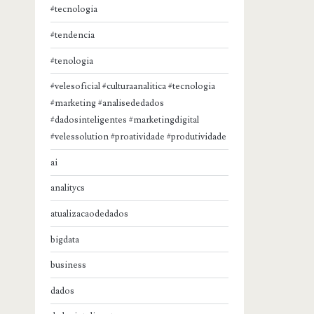
#tecnologia
#tendencia
#tenologia
#velesoficial #culturaanalitica #tecnologia
#marketing #analisededados
#dadosinteligentes #marketingdigital
#velessolution #proatividade #produtividade
ai
analitycs
atualizacaodedados
bigdata
business
dados