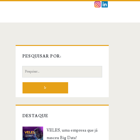
PESQUISAR POR:
P
e
s
q
u
i
s
DESTAQUE
a
r
VELES, uma empresa que já
:
nasceu Big Data!