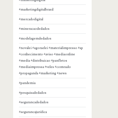
#marketingdigitalbrasil
#mercadodigital
#mineracaodedados
#modelagemdedados
#novalei #agoraelei #materialimpresso #sp
#conhecimento #aviso #mediaonline
#media #distribuicao #panfletos
#mediaimpressa #veles #conteudo
#propaganda #marketing #news
#pandemia
#pesquisadedados
#segurancadedados
#segurancajuridica