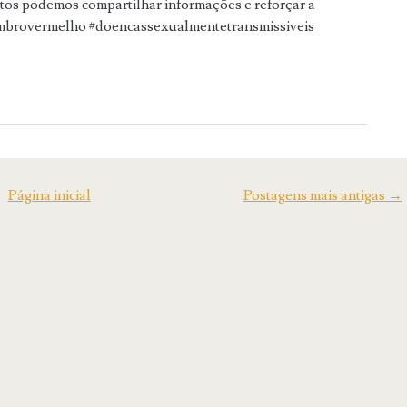
ntos podemos compartilhar informações e reforçar a
zembrovermelho #doencassexualmentetransmissiveis
Página inicial
Postagens mais antigas →