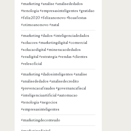
#marketing #analise #analisededados
#tenologia #empresasinteligentes #gratidao
#feliz2020 #felizanonovo #boasfestas
#otimoanonovo #natal
#marketing #dados #inteligenciadedados
#solucoes #marketingdigital #comercial
#solucaodigital #mineracaodedados
#eradigital #estrategia #vendas #clientes
#velesoficial
#marketing #dadosinteligentes #analise
#analisededados #analisedecredito
#prevencaoafraudes #governancafiscal
#inteligenciaartificial #automacao
#tenologia #negocios
#empresasinteligentes
#marketingdeconteudo
#marketingdigital