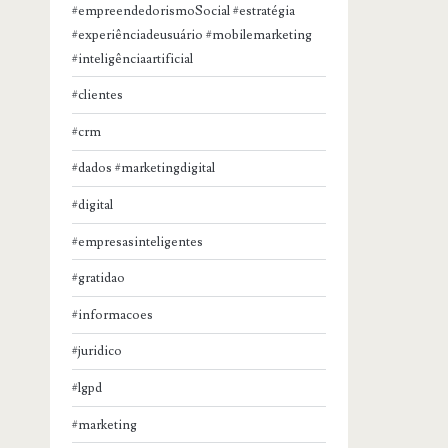
#empreendedorismoSocial #estratégia
#experiênciadeusuário #mobilemarketing
#inteligênciaartificial
#clientes
#crm
#dados #marketingdigital
#digital
#empresasinteligentes
#gratidao
#informacoes
#juridico
#lgpd
#marketing