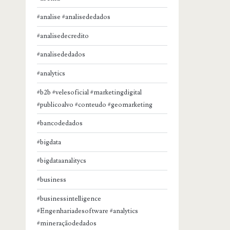
#analise #analisededados
#analisedecredito
#analisededados
#analytics
#b2b #velesoficial #marketingdigital
#publicoalvo #conteudo #geomarketing
#bancodedados
#bigdata
#bigdataanalitycs
#business
#businessintelligence
#Engenhariadesoftware #analytics
#mineraçãodedados