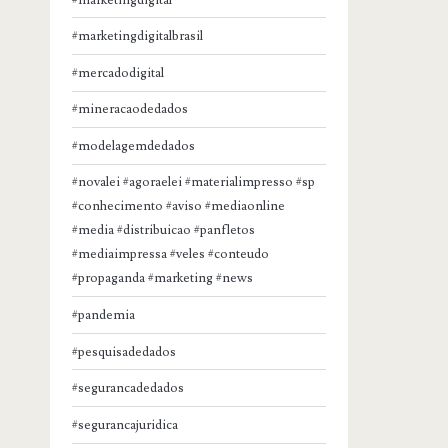
#marketingdigitalbrasil
#mercadodigital
#mineracaodedados
#modelagemdedados
#novalei #agoraelei #materialimpresso #sp
#conhecimento #aviso #mediaonline
#media #distribuicao #panfletos
#mediaimpressa #veles #conteudo
#propaganda #marketing #news
#pandemia
#pesquisadedados
#segurancadedados
#segurancajuridica