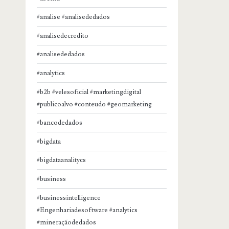
#analise #analisededados
#analisedecredito
#analisededados
#analytics
#b2b #velesoficial #marketingdigital
#publicoalvo #conteudo #geomarketing
#bancodedados
#bigdata
#bigdataanalitycs
#business
#businessintelligence
#Engenhariadesoftware #analytics
#mineraçãodedados