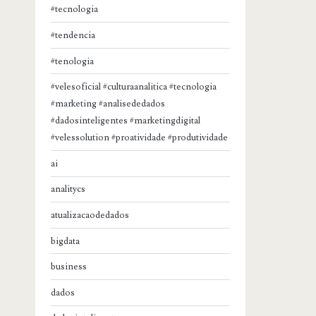
#tecnologia
#tendencia
#tenologia
#velesoficial #culturaanalitica #tecnologia
#marketing #analisededados
#dadosinteligentes #marketingdigital
#velessolution #proatividade #produtividade
ai
analitycs
atualizacaodedados
bigdata
business
dados