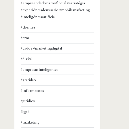
#empreendedorismoSocial #estratégia
#experiênciadeusuário #mobilemarketing
#inteligênciaartificial
#clientes
#crm
#dados #marketingdigital
#digital
#empresasinteligentes
#gratidao
#informacoes
#juridico
#lgpd
#marketing