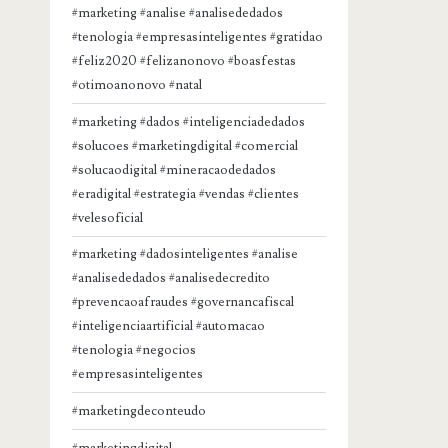
#marketing #analise #analisededados
#tenologia #empresasinteligentes #gratidao
#feliz2020 #felizanonovo #boasfestas
#otimoanonovo #natal
#marketing #dados #inteligenciadedados
#solucoes #marketingdigital #comercial
#solucaodigital #mineracaodedados
#eradigital #estrategia #vendas #clientes
#velesoficial
#marketing #dadosinteligentes #analise
#analisededados #analisedecredito
#prevencaoafraudes #governancafiscal
#inteligenciaartificial #automacao
#tenologia #negocios
#empresasinteligentes
#marketingdeconteudo
#marketingdigital