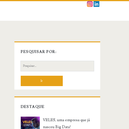
PESQUISAR POR:
P
e
s
q
u
i
s
DESTAQUE
a
r
VELES, uma empresa que já
:
nasceu Big Data!